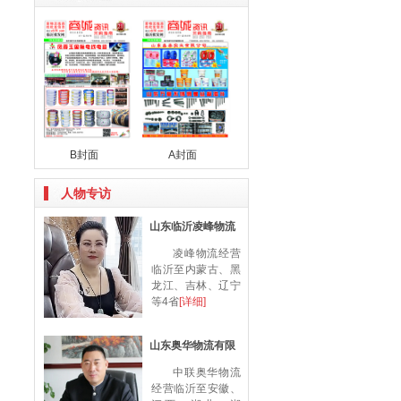
B封面
A封面
人物专访
山东临沂凌峰物流
凌峰物流经营
临沂至内蒙古、黑
龙江、吉林、辽宁
等4省
[详细]
山东奥华物流有限
中联奥华物流
经营临沂至安徽、