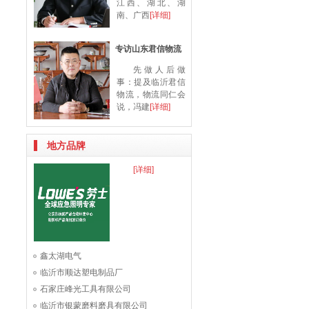
江西、湖北、湖
南、广西
[详细]
专访山东君信物流
先做人后做
事：提及临沂君信
物流，物流同仁会
说，冯建
[详细]
地方品牌
[详细]
鑫太湖电气
临沂市顺达塑电制品厂
石家庄峰光工具有限公司
临沂市银蒙磨料磨具有限公司