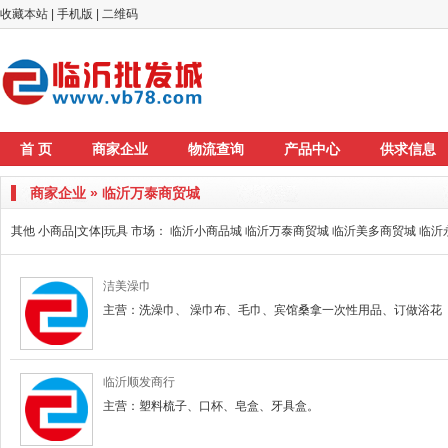
收藏本站
|
手机版
|
二维码
首 页
商家企业
物流查询
产品中心
供求信息
商家企业 » 临沂万泰商贸城
其他 小商品|文体|玩具 市场：
临沂小商品城
临沂万泰商贸城
临沂美多商贸城
临沂
洁美澡巾
主营：洗澡巾、 澡巾布、毛巾、宾馆桑拿一次性用品、订做浴花
临沂顺发商行
主营：塑料梳子、口杯、皂盒、牙具盒。