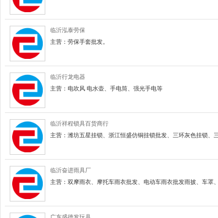
临沂泓泰劳保
主营：劳保手套批发。
临沂行龙电器
主营：电吹风 电水壶、手电筒、强光手电等
临沂祥程锁具百货商行
主营：潍坊五星挂锁、浙江恒盛仿铜挂锁批发、三环灰色挂锁、三环
临沂奋进雨具厂
主营：双摩雨衣、摩托车雨衣批发、电动车雨衣批发雨披、车罩
广东盛德发玩具