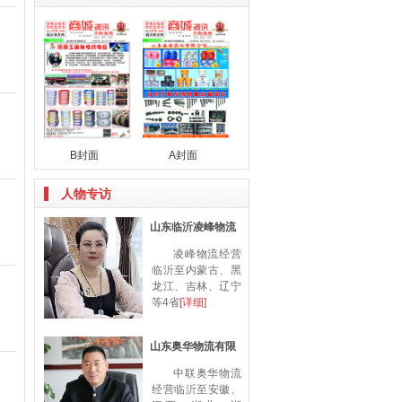
B封面
A封面
人物专访
山东临沂凌峰物流
凌峰物流经营
临沂至内蒙古、黑
龙江、吉林、辽宁
等4省
[详细]
山东奥华物流有限
中联奥华物流
经营临沂至安徽、