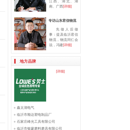
江西、湖北、湖
南、广西
[详细]
专访山东君信物流
先做人后做
事：提及临沂君信
物流，物流同仁会
说，冯建
[详细]
地方品牌
[详细]
鑫太湖电气
临沂市顺达塑电制品厂
石家庄峰光工具有限公司
临沂市银蒙磨料磨具有限公司