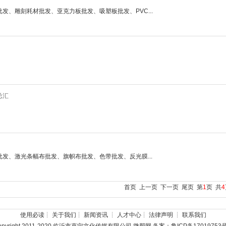
发、雕刻耗材批发、亚克力板批发、吸塑板批发、PVC...
总汇
。
发、激光条幅布批发、旗帜布批发、色带批发、反光膜...
首页
上一页
下一页
尾页
第
1
页 共
4
使用必读
┊
关于我们
┊
新闻资讯
┊
人才中心
┊
法律声明
┊
联系我们