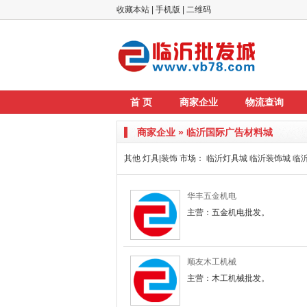
收藏本站
|
手机版
|
二维码
首 页
商家企业
物流查询
商家企业 » 临沂国际广告材料城
其他 灯具|装饰 市场：
临沂灯具城
临沂装饰城
临
华丰五金机电
主营：五金机电批发。
顺友木工机械
主营：木工机械批发。