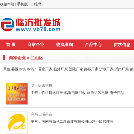
收藏本站
|
手机版
|
二维码
首 页
商家企业
物流查询
产品中心
供求信息
商家企业 » 兰山区
其他 县区市场 市场：
莒南厂家
临沭厂家
兰陵厂家
郯城厂家
沂水厂家
沂南厂家
蒙
临沂捷讯科技
主营：临沂捷讯科技-临沂电脑回收-临沂组装电脑-电子产品
高马二溪茶业
主营：湖南省高马二溪茶业有限公司山东一级代理商